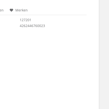
hen
Merken
127201
4262446760023