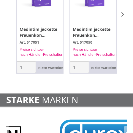
Medintim jackette
Medintim jackette
Gly
Frauenkon...
Frauenkon...
Ko
Art. 517051
Art. 517050
Art.
Preise sichtbar
Preise sichtbar
Prei
nach Händler-Freischaltung
nach Händler-Freischaltung
nach
In den Warenkorb
In den Warenkorb
STARKE
MARKEN