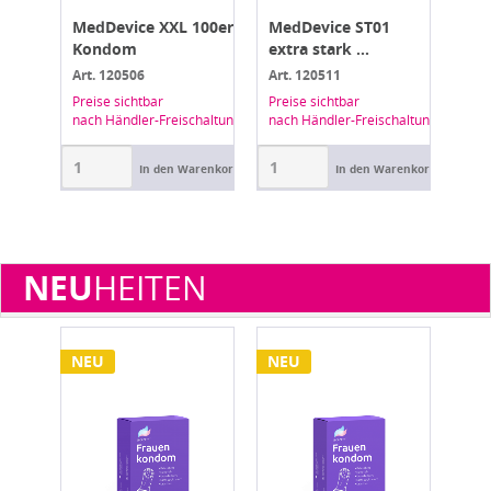
mit
MedDevice XXL 100er
MedDevice ST01
Me
Kondom
extra stark ...
Q1 
Art. 120506
Art. 120511
Art.
Preise sichtbar
Preise sichtbar
Prei
haltung
nach Händler-Freischaltung
nach Händler-Freischaltung
nach
renkorb
In den Warenkorb
In den Warenkorb
NEU
HEITEN
NEU
NEU
NE