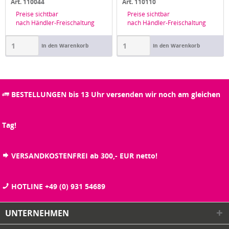
Art. 110044
Art. 110110
Preise sichtbar
Preise sichtbar
nach Händler-Freischaltung
nach Händler-Freischaltung
In den Warenkorb
In den Warenkorb
BESTELLUNGEN bis 13 Uhr versenden wir noch am gleichen
Tag!
VERSANDKOSTENFREI ab 300,- EUR netto!
HOTLINE +49 (0) 931 54689
UNTERNEHMEN