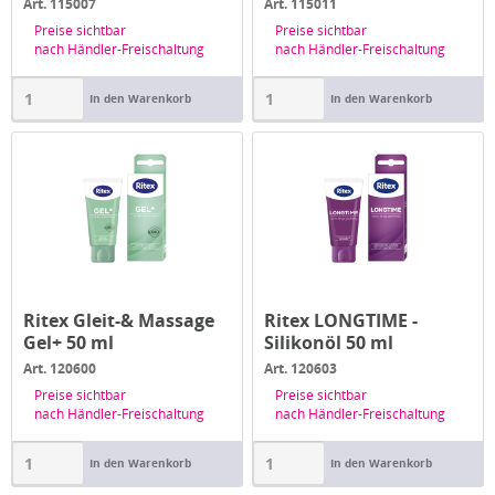
1x AQUAGli...
AQUAGlide...
Art. 115007
Art. 115011
Preise sichtbar
Preise sichtbar
nach Händler-Freischaltung
nach Händler-Freischaltung
In den Warenkorb
In den Warenkorb
Ritex Gleit-& Massage
Ritex LONGTIME -
Gel+ 50 ml
Silikonöl 50 ml
Art. 120600
Art. 120603
Preise sichtbar
Preise sichtbar
nach Händler-Freischaltung
nach Händler-Freischaltung
In den Warenkorb
In den Warenkorb