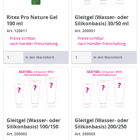
Ritex Pro Nature Gel
Gleitgel (Wasser- oder
100 ml
Silikonbasis) 30/50 ml
-...
Art. 120611
Art. 200001
Preise sichtbar
Preise sichtbar
nach Händler-Freischaltung
nach Händler-Freischaltung
In den Warenkorb
In den Warenkorb
Gleitgel (Wasser- oder
Gleitgel (Wasser- oder
Silikonbasis) 100/150
Silikonbasis) 200/250
ml...
ml...
Art. 200002
Art. 200003