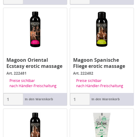
Magoon Oriental
Magoon Spanische
Ecstasy erotic massage
Fliege erotic massage
oil 200 ml
oil 50 ml
Art. 222481
Art. 222482
Preise sichtbar
Preise sichtbar
nach Händler-Freischaltung
nach Händler-Freischaltung
In den Warenkorb
In den Warenkorb