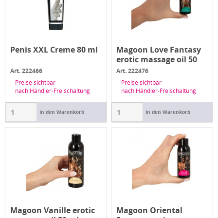
Penis XXL Creme 80 ml
Magoon Love Fantasy
erotic massage oil 50
ml
Art. 222466
Art. 222476
Preise sichtbar
Preise sichtbar
nach Händler-Freischaltung
nach Händler-Freischaltung
In den Warenkorb
In den Warenkorb
Magoon Vanille erotic
Magoon Oriental