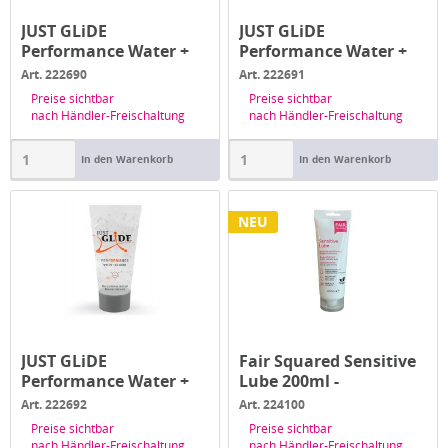
JUST GLiDE
JUST GLiDE
Performance Water +
Performance Water +
Silicon 200 ml -...
Silicon 50 ml -...
Art. 222690
Art. 222691
Preise sichtbar
Preise sichtbar
nach Händler-Freischaltung
nach Händler-Freischaltung
In den Warenkorb
In den Warenkorb
NEU
JUST GLiDE
Fair Squared Sensitive
Performance Water +
Lube 200ml -
Silicon 20 ml -...
Gleitmittel
Art. 222692
Art. 224100
Preise sichtbar
Preise sichtbar
nach Händler-Freischaltung
nach Händler-Freischaltung