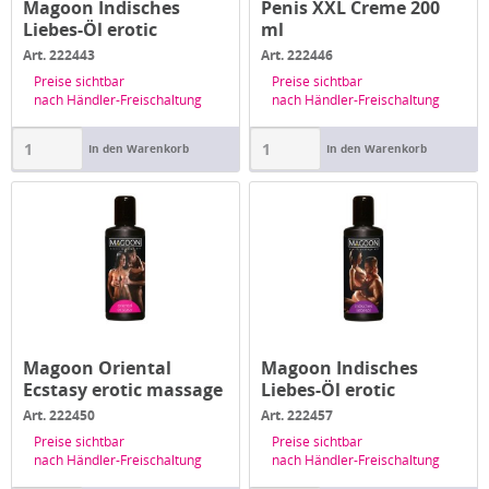
Magoon Indisches
Penis XXL Creme 200
Liebes-Öl erotic
ml
massage oi 50 ml
Art. 222443
Art. 222446
Preise sichtbar
Preise sichtbar
nach Händler-Freischaltung
nach Händler-Freischaltung
In den Warenkorb
In den Warenkorb
Magoon Oriental
Magoon Indisches
Ecstasy erotic massage
Liebes-Öl erotic
oi 100 ml
massage oi 20...
Art. 222450
Art. 222457
Preise sichtbar
Preise sichtbar
nach Händler-Freischaltung
nach Händler-Freischaltung