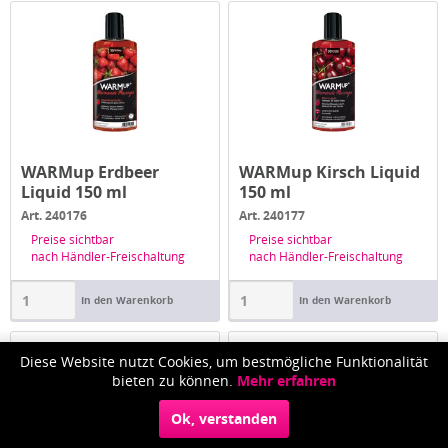
WARMup Erdbeer
WARMup Kirsch Liquid
Liquid 150 ml
150 ml
Art. 240176
Art. 240177
Preise sichtbar
Preise sichtbar
nach Händler-Freischaltung
nach Händler-Freischaltung
In den Warenkorb
In den Warenkorb
Diese Website nutzt Cookies, um bestmögliche Funktionalität
bieten zu können.
Mehr erfahren
Ok, verstanden