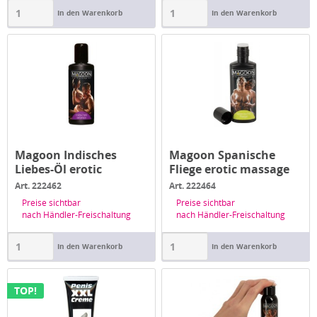
In den Warenkorb
In den Warenkorb
Magoon Indisches
Magoon Spanische
Liebes-Öl erotic
Fliege erotic massage
massage oi 10...
oi 100 ml
Art. 222462
Art. 222464
Preise sichtbar
Preise sichtbar
nach Händler-Freischaltung
nach Händler-Freischaltung
In den Warenkorb
In den Warenkorb
TOP!