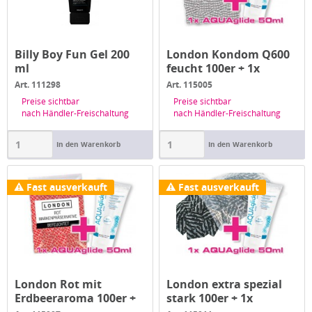
Billy Boy Fun Gel 200
London Kondom Q600
ml
feucht 100er + 1x
AQUAGlide ...
Art. 111298
Art. 115005
Preise sichtbar
Preise sichtbar
nach Händler-Freischaltung
nach Händler-Freischaltung
In den Warenkorb
In den Warenkorb
Fast ausverkauft
Fast ausverkauft
London Rot mit
London extra spezial
Erdbeeraroma 100er +
stark 100er + 1x