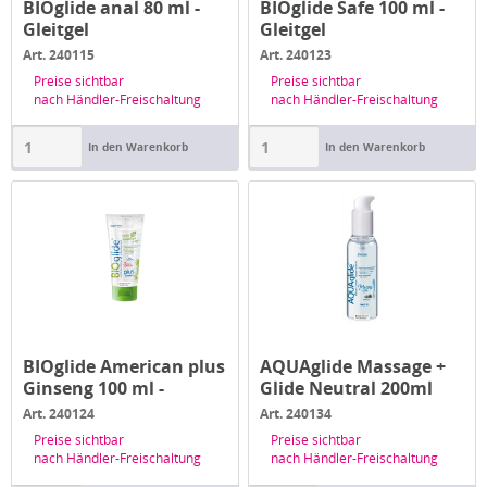
BIOglide anal 80 ml -
BIOglide Safe 100 ml -
Gleitgel
Gleitgel
Art. 240115
Art. 240123
Preise sichtbar
Preise sichtbar
nach Händler-Freischaltung
nach Händler-Freischaltung
In den Warenkorb
In den Warenkorb
BIOglide American plus
AQUAglide Massage +
Ginseng 100 ml -
Glide Neutral 200ml
Gleitgel
Spender...
Art. 240124
Art. 240134
Preise sichtbar
Preise sichtbar
nach Händler-Freischaltung
nach Händler-Freischaltung