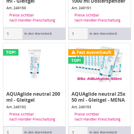
ml - Gleitgel
1000 ml Dosierspender
- Gleitgel
Art. 240150
Art. 240151
Preise sichtbar
Preise sichtbar
nach Händler-Freischaltung
nach Händler-Freischaltung
In den Warenkorb
In den Warenkorb
TOP!
Fast ausverkauft
TOP!
AQUAglide neutral 200
AQUAglide neutral 25x
ml - Gleitgel
50 ml - Gleitgel - MENA
-...
Art. 240152
Art. 240153
Preise sichtbar
Preise sichtbar
nach Händler-Freischaltung
nach Händler-Freischaltung
In den Warenkorb
In den Warenkorb