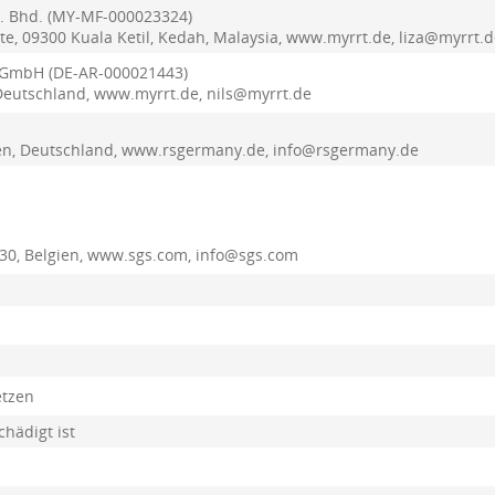
. Bhd.
(MY-MF-000023324)
tate, 09300 Kuala Ketil, Kedah, Malaysia, www.myrrt.de, liza@myrrt.
e GmbH
(DE-AR-000021443)
Deutschland, www.myrrt.de, nils@myrrt.de
en, Deutschland, www.rsgermany.de, info@rsgermany.de
30, Belgien, www.sgs.com, info@sgs.com
etzen
hädigt ist