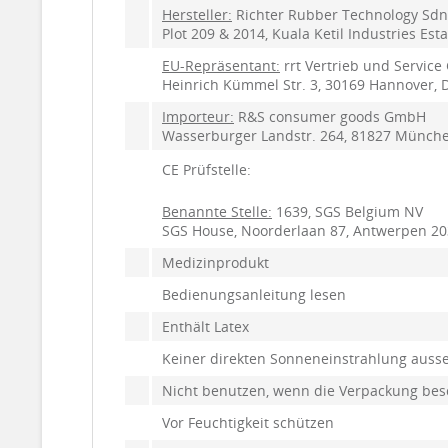
Hersteller:
Richter Rubber Technology Sdn
Plot 209 & 2014, Kuala Ketil Industries Es
EU-Repräsentant:
rrt Vertrieb und Servic
Heinrich Kümmel Str. 3, 30169 Hannover, 
Importeur:
R&S consumer goods GmbH
Wasserburger Landstr. 264, 81827 Münch
CE Prüfstelle:
Benannte Stelle:
1639
,
SGS Belgium NV
SGS House, Noorderlaan 87, Antwerpen 20
Medizinprodukt
Bedienungsanleitung lesen
Enthält Latex
Keiner direkten Sonneneinstrahlung auss
Nicht benutzen, wenn die Verpackung besc
Vor Feuchtigkeit schützen