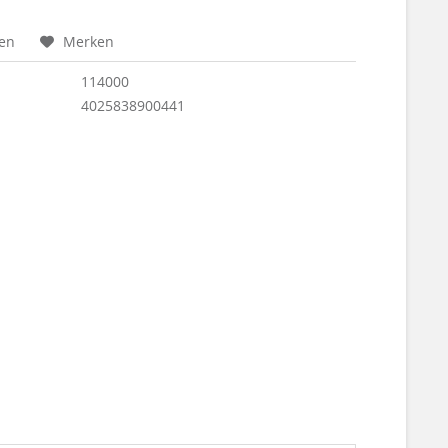
hen
Merken
114000
4025838900441