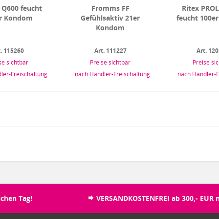
 Q600 feucht
Fromms FF
Ritex PROL
r Kondom
Gefühlsaktiv 21er
feucht 100e
Kondom
t. 115260
Art. 111227
Art. 12
se sichtbar
Preise sichtbar
Preise si
ler-Freischaltung
nach Händler-Freischaltung
nach Händler-F
chen Tag!
VERSANDKOSTENFREI ab 300,- EUR n