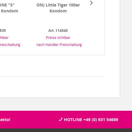
INE "S"
ON) Little Tiger 100er
ON) Strong 10
r Kondom
Kondom
Kondom
0535
Art. 114040
Art. 114020
chtbar
Preise sichtbar
Preise sichtba
reischaltung
nach Händler-Freischaltung
nach Händler-Freisc
etto!
HOTLINE +49 (0) 931 54689