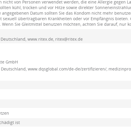
 nicht von Personen verwendet werden, die eine Allergie gegen L
sollten kühl, trocken und vor Hitze sowie direkter Sonneneinstra
ie angegebenen Datum sollten Sie das Kondom nicht mehr benutze
t sexuell übertragbaren Krankheiten oder vor Empfängnis bieten.
aft. Wenn Sie Gleitmittel benutzen möchten, achten Sie darauf, nur
 Deutschland, www.ritex.de, ritex@ritex.de
kte GmbH
t, Deutschland, www.dqsglobal.com/de-de/zertifizieren/, medizin
etzen
hädigt ist