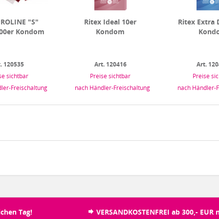
PROLINE "S"
Ritex Ideal 10er
Ritex Extra
100er Kondom
Kondom
Kond
t. 120535
Art. 120416
Art. 12
se sichtbar
Preise sichtbar
Preise si
ler-Freischaltung
nach Händler-Freischaltung
nach Händler-F
chen Tag!
VERSANDKOSTENFREI ab 300,- EUR n