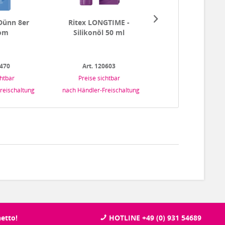
 Dünn 8er
Ritex LONGTIME -
Ritex Lust 8er 
om
Silikonöl 50 ml
0470
Art. 120603
Art. 120430
chtbar
Preise sichtbar
Preise sichtba
reischaltung
nach Händler-Freischaltung
nach Händler-Freisc
etto!
HOTLINE +49 (0) 931 54689